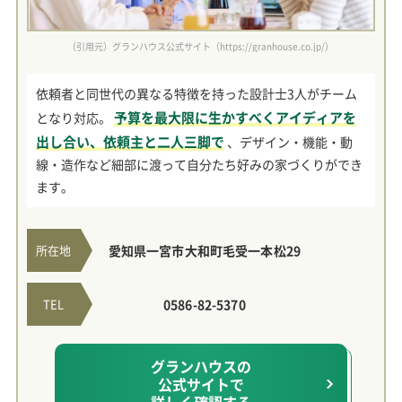
（引用元）グランハウス公式サイト（https://granhouse.co.jp/）
依頼者と同世代の異なる特徴を持った設計士3人がチーム
予算を最大限に生かすべくアイディアを
となり対応。
出し合い、依頼主と二人三脚で
、デザイン・機能・動
線・造作など細部に渡って自分たち好みの家づくりができ
ます。
所在地
愛知県一宮市大和町毛受一本松29
TEL
0586-82-5370
グランハウスの
公式サイトで
詳しく確認する