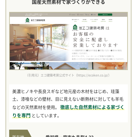
国産天然素材で家づくりができる
（引用元）エコ建築考房公式サイト（https://ecoken.co.jp/）
美濃ヒノキや長良スギなど地元産の木材をはじめ、珪藻
土、漆喰などの壁材、目に見えない断熱材に対しても羊毛
徹底した自然素材による家づく
などの天然素材を使用。
りを専門
としています。
所在地
愛知県一宮市九品町4-22