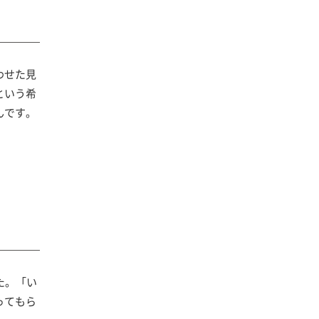
わせた見
という希
んです。
た。「い
ってもら