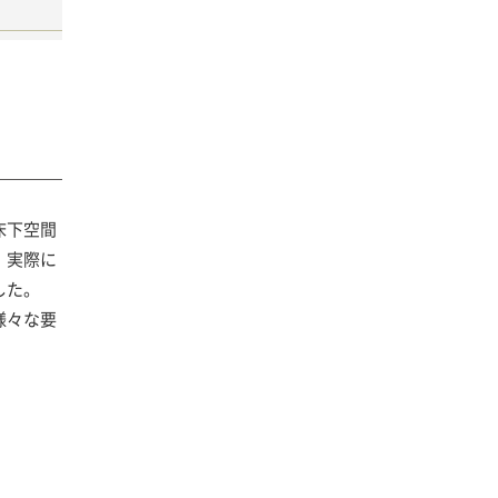
床下空間
。実際に
した。
様々な要