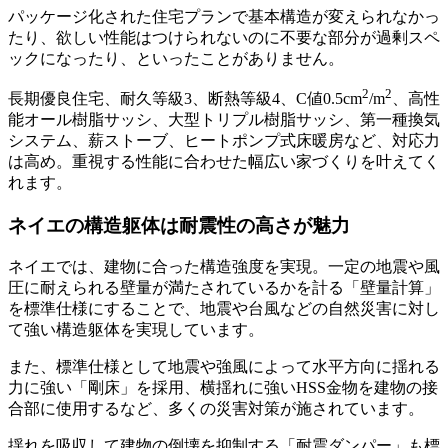
パッケージ化された住宅プランで基本構造が変えられなかっ
たり、欲しい性能はつけられないのに不要な部分が過剰スペ
ックになったり、といったことがありません。
2
2
長期優良住宅、耐久等級3、断熱等級4、C値0.5cm
/m
、高性
能オール樹脂サッシ、大型トリプル樹脂サッシ、第一種換気
システム、薪ストーブ、ヒートポンプ式床暖房など、対応力
は高め。
重視する性能に合わせた幅広い家づくり
を叶えてく
れます。
ネイエの構造躯体は耐震性の高さが魅力
ネイエでは、建物に合った構造強度を実現。一定の地震や風
圧に耐えられる壁量が満たされているかを計る
「壁量計算」
を標準仕様
にすることで、地震や台風などの自然災害に対し
て強い構造躯体を実現しています。
また、標準仕様として地震や強風によって水平方向に揺れる
力に強い「剛床」を採用、横揺れに強いHSS金物を建物の接
合部に使用するなど、多くの災害対策が施されています。
揺れを吸収して建物の倒壊を抑制する「耐震ダンパー」も標