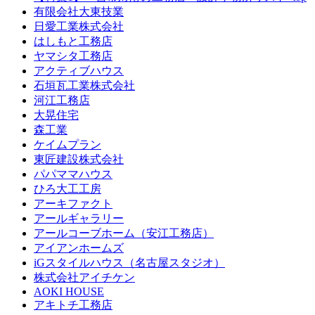
有限会社大東技業
日愛工業株式会社
はしもと工務店
ヤマシタ工務店
アクティブハウス
石垣瓦工業株式会社
河江工務店
大晃住宅
森工業
ケイムプラン
東匠建設株式会社
パパママハウス
ひろ大工工房
アーキファクト
アールギャラリー
アールコーブホーム（安江工務店）
アイアンホームズ
iGスタイルハウス（名古屋スタジオ）
株式会社アイチケン
AOKI HOUSE
アキトチ工務店