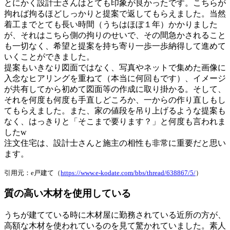
とにかく設計士さんはとても印象が良かったです。こちらが
拘れば拘るほどしっかりと提案で返してもらえました。当然
着工までとても長い時間（うちはほぼ１年）かかりました
が、それはこちら側の拘りのせいで、その間急かされること
も一切なく、希望と提案を持ち寄り一歩一歩納得して進めて
いくことができました。
提案もいきなり図面ではなく、写真やネットで集めた画像に
入念なヒアリングを重ねて（本当に何回もです）、イメージ
が共有してから初めて図面等の作成に取り掛かる。そして、
それを何度も何度も手直しどころか、一からの作り直しもし
てもらえました。また、家の値段を吊り上げるような提案も
なく、はっきりと「そこまで要ります？」と何度も言われま
したw
注文住宅は、設計士さんと施主の相性も非常に重要だと思い
ます。
引用元：e戸建て（
https://www.e-kodate.com/bbs/thread/638867/5/
）
質の高い木材を使用している
うちが建てている時に木材屋に勤務されている近所の方が、
高額な木材を使われているのを見て驚かれていました。素人