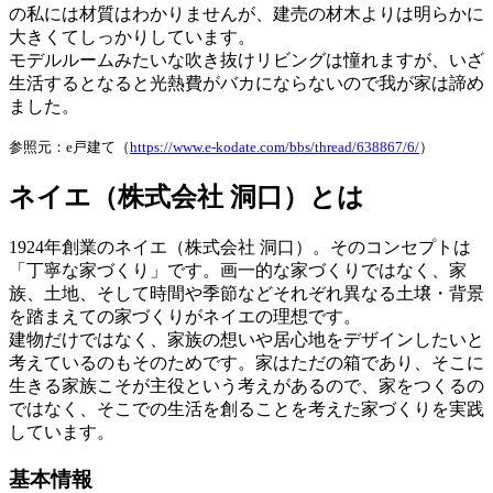
の私には材質はわかりませんが、建売の材木よりは明らかに
大きくてしっかりしています。
モデルルームみたいな吹き抜けリビングは憧れますが、いざ
生活するとなると光熱費がバカにならないので我が家は諦め
ました。
参照元：e戸建て（
https://www.e-kodate.com/bbs/thread/638867/6/
）
ネイエ（株式会社 洞口）とは
1924年創業のネイエ（株式会社 洞口）。そのコンセプトは
「丁寧な家づくり」です。画一的な家づくりではなく、家
族、土地、そして時間や季節などそれぞれ異なる土壌・背景
を踏まえての家づくりがネイエの理想です。
建物だけではなく、家族の想いや居心地をデザインしたいと
考えているのもそのためです。家はただの箱であり、そこに
生きる家族こそが主役という考えがあるので、家をつくるの
ではなく、そこでの生活を創ることを考えた家づくりを実践
しています。
基本情報