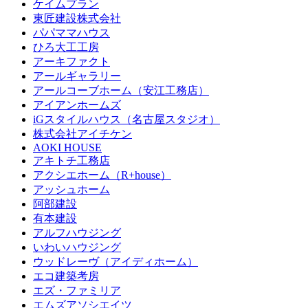
ケイムプラン
東匠建設株式会社
パパママハウス
ひろ大工工房
アーキファクト
アールギャラリー
アールコーブホーム（安江工務店）
アイアンホームズ
iGスタイルハウス（名古屋スタジオ）
株式会社アイチケン
AOKI HOUSE
アキトチ工務店
アクシエホーム（R+house）
アッシュホーム
阿部建設
有本建設
アルフハウジング
いわいハウジング
ウッドレーヴ（アイディホーム）
エコ建築考房
エズ・ファミリア
エムズアソシエイツ