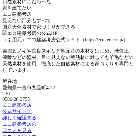
自然素材にこだわった
家を建てたい
エコ建築考房
見えない部分もすべて
国産天然素材で家づくりができる
（引用元）エコ建築考房公式サイト（https://ecoken.co.jp/）
美濃ヒノキや長良スギなど地元産の木材をはじめ、珪藻土、
漆喰などの壁材、目に見えない断熱材に対しても羊毛などの
天然素材を使用。
徹底した自然素材による家づくりを専門
と
しています。
所在地
愛知県一宮市九品町4-22
TEL
0586-28-3755
エコ建築考房
公式サイトで
詳しく確認する
エコ建築考房の
口コミを見る