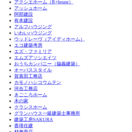
アクシエホーム（R+house）
アッシュホーム
阿部建設
有本建設
アルフハウジング
いわいハウジング
ウッドレーヴ（アイディホーム）
エコ建築考房
エズ・ファミリア
エムズアソシエイツ
おうちカンパニー（脇義建築）
オーパススタイル
賀真田工務店
カモノハシコウムテン
河合工務店
きごころホーム
木の家
クラシスホーム
グランハウス一級建築士事務所
建築工房SAKURA
香瑛住建
材兼商店