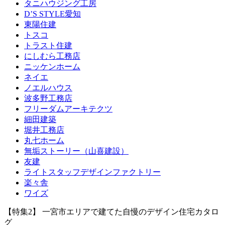
タニハウジング工房
D’S STYLE愛知
東陽住建
トスコ
トラスト住建
にしむら工務店
ニッケンホーム
ネイエ
ノエルハウス
波多野工務店
フリーダムアーキテクツ
細田建築
堀井工務店
丸七ホーム
無垢ストーリー（山喜建設）
友建
ライトスタッフデザインファクトリー
楽々舎
ワイズ
【特集2】 一宮市エリアで建てた自慢のデザイン住宅カタロ
グ