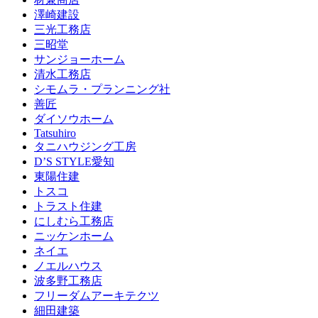
澤崎建設
三光工務店
三昭堂
サンジョーホーム
清水工務店
シモムラ・プランニング社
善匠
ダイソウホーム
Tatsuhiro
タニハウジング工房
D’S STYLE愛知
東陽住建
トスコ
トラスト住建
にしむら工務店
ニッケンホーム
ネイエ
ノエルハウス
波多野工務店
フリーダムアーキテクツ
細田建築