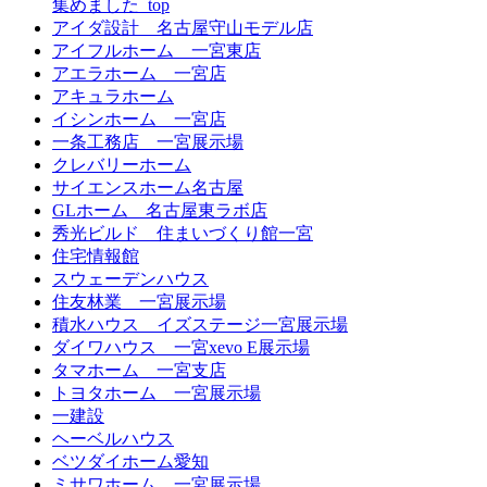
集めました_top
アイダ設計 名古屋守山モデル店
アイフルホーム 一宮東店
アエラホーム 一宮店
アキュラホーム
イシンホーム 一宮店
一条工務店 一宮展示場
クレバリーホーム
サイエンスホーム名古屋
GLホーム 名古屋東ラボ店
秀光ビルド 住まいづくり館一宮
住宅情報館
スウェーデンハウス
住友林業 一宮展示場
積水ハウス イズステージ一宮展示場
ダイワハウス 一宮xevo E展示場
タマホーム 一宮支店
トヨタホーム 一宮展示場
一建設
ヘーベルハウス
ベツダイホーム愛知
ミサワホーム 一宮展示場