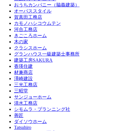
おうちカンパニー（脇義建築）
オーパススタイル
賀真田工務店
カモノハシコウムテン
河合工務店
きごころホーム
木の家
クラシスホーム
グランハウス一級建築士事務所
建築工房SAKURA
香瑛住建
材兼商店
澤崎建設
三光工務店
三昭堂
サンジョーホーム
清水工務店
シモムラ・プランニング社
善匠
ダイソウホーム
Tatsuhiro