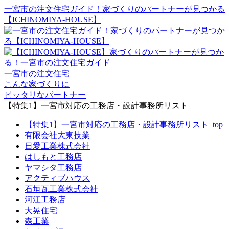
一宮市の注文住宅ガイド！家づくりのパートナーが見つかる
【ICHINOMIYA-HOUSE】
一宮市の注文住宅
こんな家づくりに
ピッタリなパートナー
【特集1】一宮市対応の工務店・設計事務所リスト
【特集1】一宮市対応の工務店・設計事務所リスト_top
有限会社大東技業
日愛工業株式会社
はしもと工務店
ヤマシタ工務店
アクティブハウス
石垣瓦工業株式会社
河江工務店
大晃住宅
森工業