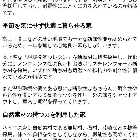
準採用しており、耐震性にはとくに力を入れているのが特徴
です。
季節を気にせず快適に暮らせる家
富山・高山などの寒い地域でも十分な断熱性能が認められて
いるため、一年を通して心地良い暮らしが叶います。
高水準な
「現場発泡ウレタン」を断熱材に標準採用
し、床部
分にはメンテナンス性の良い押出法ポリスチレンフォーム断
熱材を採用。いずれの断熱材も透湿への抵抗力や耐久性に優
れているのが特徴です。
また温熱環境の要である窓には断熱性はもちろん、耐久性や
遮音性が高いアルミ樹脂サッシを使用。外の熱をシャットア
ウトし、室内は適温を保ってくれます。
自然素材の持つ力を利用した家
ネイエの家は自然素材である無垢材、石材、漆喰などを標準
採用。体への負担をやさしくしながら、機能性も高めてくれ