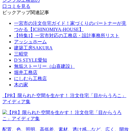
シンプル工務店の
口コミを見る
ピックアップ関連記事
一宮市の注文住宅ガイド！家づくりのパートナーが見
つかる【ICHINOMIYA-HOUSE】
【特集1】一宮市対応の工務店・設計事務所リスト
アッシュホーム
建築工房SAKURA
三昭堂
D’S STYLE愛知
無垢ストーリー（山喜建設）
堀井工務店
にしむら工務店
木の家
【PR】限られた空間を生かす！ 注文住宅「目からうろこ」
アイディア集
配置、色、照明、高低差、素材、透け感…など、広く、開放