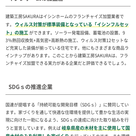
建築工房SAKURAはイシンホームのフランチャイズ加盟業者で
ウィルス対策が標準装備となっている「イシンフルセッ
す。
ト」の施工
ができます。ソーラー発電設備、蓄電池の設置、9
3％熱回収換気+高気密+高断熱の施工、ウィルス対策12セットな
ど充実した装備が揃っている住宅です。他にもさまざまな商品ラ
インナップがあります。このことから建築工房SAKURAは、フラ
ンチャイズ加盟できる実力がある企業だと評価できるでしょう。
SDGｓの推進企業
国連が提唱する「持続可能な開発目標（SDGｓ）」に賛同してい
ます。家づくりを通して快適な住環境を提供して豊かな生活の実
現に向けた一助になるよう、SDGｓの達成に向けた取り組みを行
岐阜県産の木材を主に使用して国
うと宣言しています。例えば
産木材のみを利用した家づくり