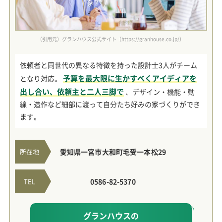
（引用元）グランハウス公式サイト（https://granhouse.co.jp/）
依頼者と同世代の異なる特徴を持った設計士3人がチーム
予算を最大限に生かすべくアイディアを
となり対応。
出し合い、依頼主と二人三脚で
、デザイン・機能・動
線・造作など細部に渡って自分たち好みの家づくりができ
ます。
所在地
愛知県一宮市大和町毛受一本松29
TEL
0586-82-5370
グランハウスの