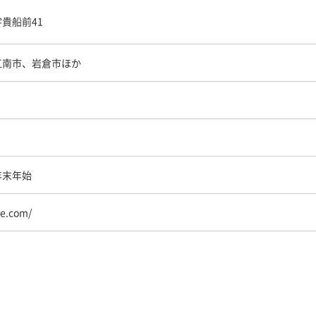
貴船前41
江南市、岩倉市ほか
年末年始
ne.com/