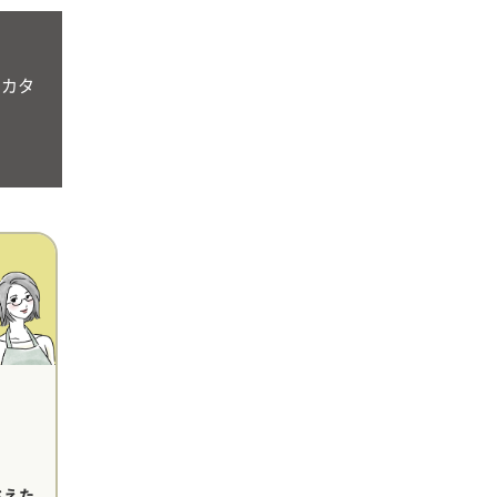
をカタ
店
さえた