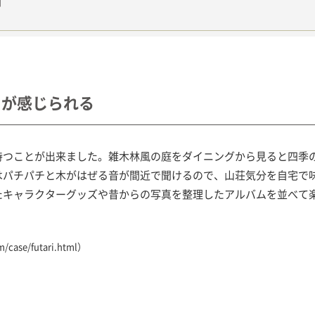
声
りが感じられる
持つことが出来ました。雑木林風の庭をダイニングから見ると四季
はパチパチと木がはぜる音が間近で聞けるので、山荘気分を自宅で
たキャラクターグッズや昔からの写真を整理したアルバムを並べて
/case/futari.html
）