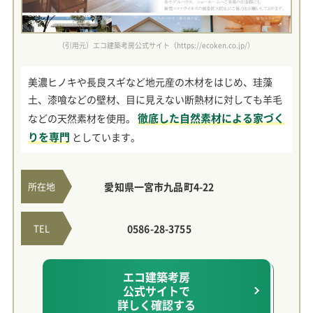
（引用元）エコ建築考房公式サイト（https://ecoken.co.jp/）
美濃ヒノキや長良スギなど地元産の木材をはじめ、珪藻
土、漆喰などの壁材、目に見えない断熱材に対しても羊毛
徹底した自然素材による家づく
などの天然素材を使用。
りを専門
としています。
所在地
愛知県一宮市九品町4-22
TEL
0586-28-3755
エコ建築考房
公式サイトで
詳しく確認する