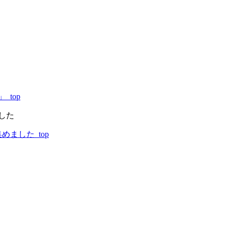
top
した
ました_top