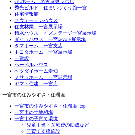
GLホーム 名古屋東ラボ店
秀光ビルド 住まいづくり館一宮
住宅情報館
スウェーデンハウス
住友林業 一宮展示場
積水ハウス イズステージ一宮展示場
ダイワハウス 一宮xevo E展示場
タマホーム 一宮支店
トヨタホーム 一宮展示場
一建設
ヘーベルハウス
ベツダイホーム愛知
ミサワホーム 一宮展示場
ヤマト住建 一宮店
一宮市の住みやすさ・住環境
一宮市の住みやすさ・住環境_top
一宮市の土地相場
一宮市の子育て環境
児童手当・医療費の助成など
子育て支援施設