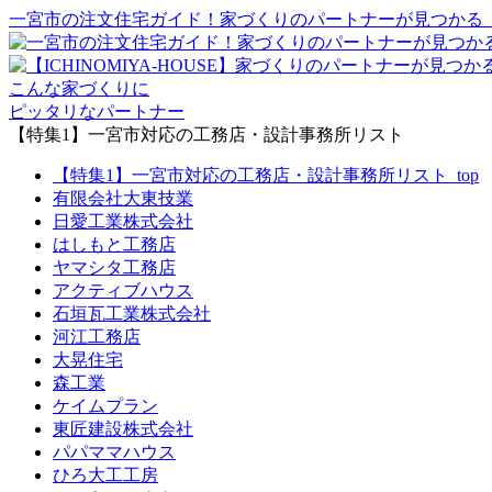
一宮市の注文住宅ガイド！家づくりのパートナーが見つかる【ICH
こんな家づくりに
ピッタリなパートナー
【特集1】一宮市対応の工務店・設計事務所リスト
【特集1】一宮市対応の工務店・設計事務所リスト_top
有限会社大東技業
日愛工業株式会社
はしもと工務店
ヤマシタ工務店
アクティブハウス
石垣瓦工業株式会社
河江工務店
大晃住宅
森工業
ケイムプラン
東匠建設株式会社
パパママハウス
ひろ大工工房