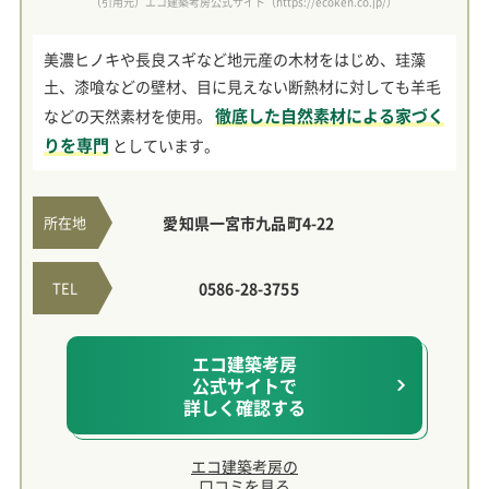
（引用元）エコ建築考房公式サイト（https://ecoken.co.jp/）
美濃ヒノキや長良スギなど地元産の木材をはじめ、珪藻
土、漆喰などの壁材、目に見えない断熱材に対しても羊毛
徹底した自然素材による家づく
などの天然素材を使用。
りを専門
としています。
所在地
愛知県一宮市九品町4-22
TEL
0586-28-3755
エコ建築考房
公式サイトで
詳しく確認する
エコ建築考房の
口コミを見る